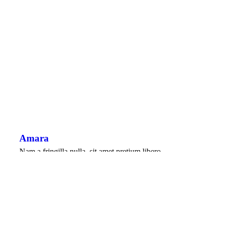
Amara
Nam a fringilla nulla, sit amet pretium libero.