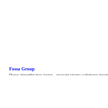
Fossa Group
Donec imperdiet risus justop – praesent viverra scelerisque ipsum 