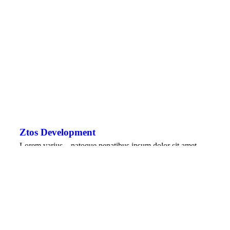
Ztos Development
Lorem varius – natoque penatibus ipsum dolor sit amet.