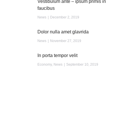
Vestibulum ante – ipsum primis in
faucibus
News
December 2, 2019
Dolor nulla amet glavrida
News
November 27, 2019
In porta tempor velit
Economy
,
News
September 10, 2019