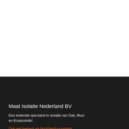
Maat Isolatie Nederland BV
Een leidende specialist in isolatie van Dak, Muur
en Kruipruimte!
Ook wel bekend als MaatVerduurzaming